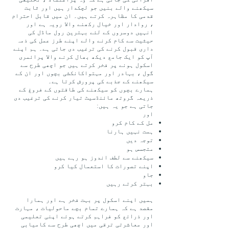
سیکھنے والے بنیں جو لچکدار ہیں اور ثابت
قدمی کا مظاہرہ کرتے ہیں۔ ان میں قابل احترام
، روادار اور خیال رکھنے والا رویہ ہے اور
انہیں دوسروں کے لئے بہترین رول ماڈل کی
حیثیت سے کام کرنے والے اپنے طرز عمل کی ذمہ
داری قبول کرنے کی ترغیب دی جاتی ہے۔ ہم اپنے
آپ کو ایک جامع دیکھ بھال کرنے والا پرائمری
اسکول ہونے پر فخر کرتے ہیں جو اچھی طرح سے
گول ، بہادر اور مہتواکانکشی بچوں اور ان کے
سیکھنے کے جذبے کی پرورش کرتا ہے۔
ہمارے بچوں کو سیکھنے کی طاقتوں کے فروغ کے
ذریعہ گروتھ مائنڈسیٹ تیار کرنے کی ترغیب دی
جاتی ہے جو یہ ہیں:
اور
مل کے کام کرو
ہمت نہیں ہارنا
توجہ دیں
متجسس ہو
سیکھنے سے لطف اندوز ہو رہے ہیں
اپنے تصورات کا استعمال کیا کرو
جاو
بہتر کرتے رہیں
ہمیں اپنے اسکول پر بہت فخر ہے اور ہمارا
مقصد ہے کہ ہمارے تمام بچے ماحولیات ، مہارت
اور ذرائع کو فراہم کرتے ہوئے اپنی تعلیمی
اور معاشرتی ترقی میں اچھی طرح سے کامیابی