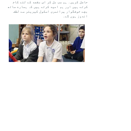
حاصل کریں۔ ہم سب مل کر اس مقصد کے لئے کام
کرتے ہیں اور ہم امید کرتے ہیں کہ ہمارے ساتھ
بچے خوشگوار پرائمری اسکول کیریئر سے لطف
اندوز ہوں گے۔
عملے سے ملو
کلیدی معلومات
کارکردگی اور
کلیدی معلومات
نتائج
داخلے
کارکردگی
اور نتائج
داخلے