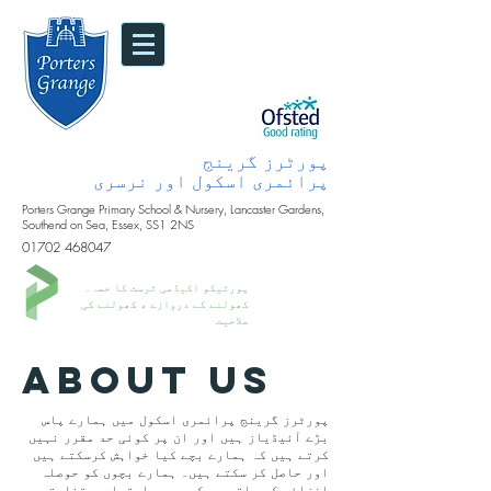
پورٹرز گرینج
پرائمری اسکول اور نرسری
Porters Grange Primary School & Nursery, Lancaster Gardens,
Southend on Sea, Essex, SS1 2NS
01702 468047
پورٹیکو اکیڈمی ٹرسٹ کا حصہ۔
کھولنے کے دروازے ، کھولنے کی
صلاحیت
About Us
پورٹرز گرینج پرائمری اسکول میں ہمارے پاس
بڑے آئیڈیاز ہیں اور ان پر کوئی حد مقرر نہیں
کرتے ہیں کہ ہمارے بچے کیا خواہش کرسکتے ہیں
اور حاصل کر سکتے ہیں۔ ہمارے بچوں کو حوصلہ
افزائی کی جاتی ہے کہ وہ پراعتماد ، تخلیقی