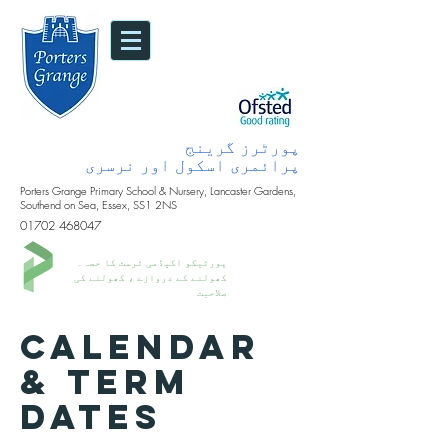
پورٹرز گرینج
پرائمری اسکول اور نرسری
Porters Grange Primary School & Nursery, Lancaster Gardens,
Southend on Sea, Essex, SS1 2NS
01702 468047
پورٹیکو اکیڈمی ٹرسٹ کا حصہ۔
کھولنے کے دروازے ، کھولنے کی
صلاحیت
calendar
& Term
Dates