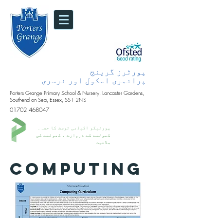
پورٹرز گرینج
پرائمری اسکول اور نرسری
Porters Grange Primary School & Nursery, Lancaster Gardens,
Southend on Sea, Essex, SS1 2NS
01702 468047
پورٹیکو اکیڈمی ٹرسٹ کا حصہ۔
کھولنے کے دروازے ، کھولنے کی
صلاحیت
COMPUTING