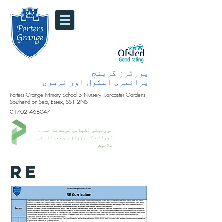
پورٹرز گرینج
پرائمری اسکول اور نرسری
Porters Grange Primary School & Nursery, Lancaster Gardens,
Southend on Sea, Essex, SS1 2NS
01702 468047
پورٹیکو اکیڈمی ٹرسٹ کا حصہ۔
کھولنے کے دروازے ، کھولنے کی
صلاحیت
RE