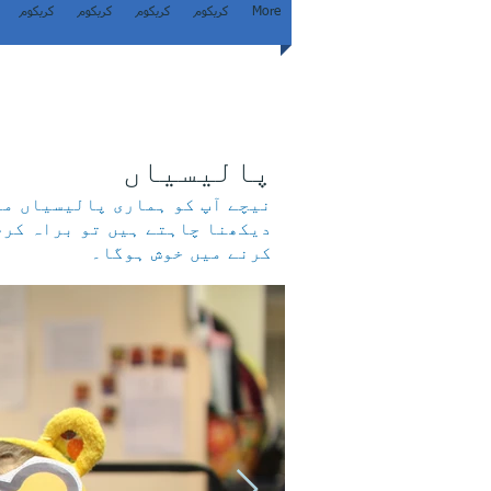
More
کریکوم
کریکوم
کریکوم
کریکوم
پالیسیاں
نیچے آپ کو ہماری پالیسیاں مل
دیکھنا چاہتے ہیں تو براہ کرم
کرنے میں خوش ہوگا۔