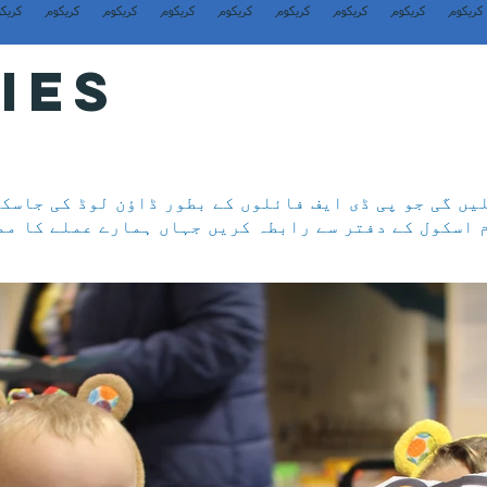
کریکوم
کریکوم
کریکوم
کریکوم
کریکوم
کریکوم
کریکوم
کریکوم
کریک
IES
یں گی جو پی ڈی ایف فائلوں کے بطور ڈاؤن لوڈ کی جاسک
 اسکول کے دفتر سے رابطہ کریں جہاں ہمارے عملے کا مم