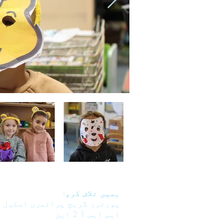
ہمیں تلاش کرو:
پورٹرز گریج پرائمری اسکول ا
ایس ایس 1 2 این