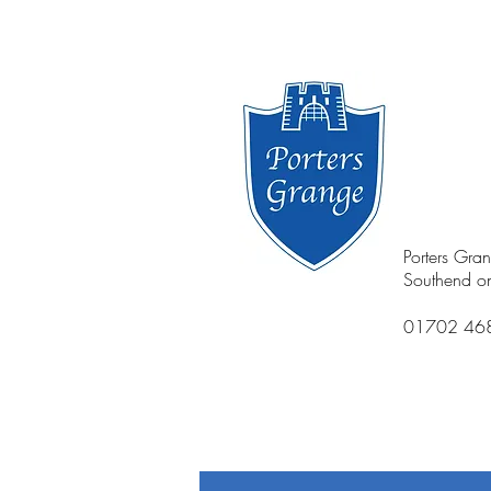
Porters Gra
Southend o
01702 46