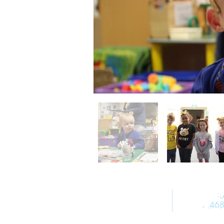
:
یکس ،