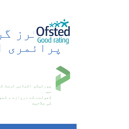
پورٹرز گر
پرائمری ا
پورٹیکو اکیڈمی ٹرسٹ کا
حصہ۔
کھولنے کے دروازے ، کھو
کی صلاحیت