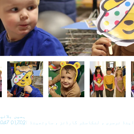
ہمیں بلائیں
01702 468047
ینڈ نرسری ، لنکاسٹر گارڈنز ، ساوتھینڈ آن سی ، ایس